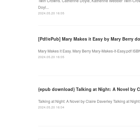
Twin Crowns. Catherine Doyle, Katherine Webber Twin-Cro
Doyl...
2024.05.20 16:05
[Pdf/ePub] Mary Makes it Easy by Mary Berry 
Mary Makes it Easy. Mary Berry Mary-Makes-it-Easy.pdf ISB
2024.05.20 16:05
{epub download} Talking at Night: A Novel by C
Talking at Night: A Novel by Claire Daverley Talking at Night
2024.05.20 16:04