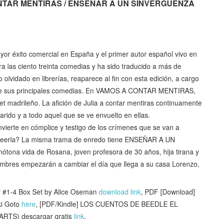
 CONTAR MENTIRAS / ENSEÑAR A UN SINVERGÜENZA
yor éxito comercial en España y el primer autor español vivo en
a las ciento treinta comedias y ha sido traducido a más de
o olvidado en librerías, reaparece al fin con esta edición, a cargo
de sus principales comedias. En VAMOS A CONTAR MENTIRAS,
t madrileño. La afición de Julia a contar mentiras continuamente
rido y a todo aquel que se ve envuelto en ellas.
vierte en cómplice y testigo de los crímenes que se van a
 creerla? La misma trama de enredo tiene ENSEÑAR A UN
ona vida de Rosana, joven profesora de 30 años, hija tirana y
umbres empezarán a cambiar el día que llega a su casa Lorenzo,
#1-4 Box Set by Alice Oseman
download link
, PDF [Download]
ki Goto
here
, [PDF/Kindle] LOS CUENTOS DE BEEDLE EL
TS) descargar gratis
link
,