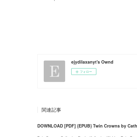
ejydilaxanyt's Ownd
フォロー
関連記事
DOWNLOAD [PDF] {EPUB} Twin Crowns by Cathe