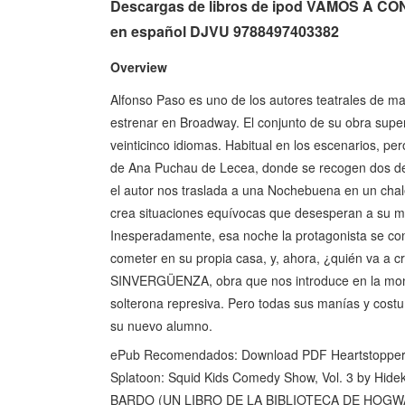
Descargas de libros de ipod VAMOS A
en español DJVU 9788497403382
Overview
Alfonso Paso es uno de los autores teatrales de ma
estrenar en Broadway. El conjunto de su obra super
veinticinco idiomas. Habitual en los escenarios, per
de Ana Puchau de Lecea, donde se recogen dos 
el autor nos traslada a una Nochebuena en un chale
crea situaciones equívocas que desesperan a su ma
Inesperadamente, esa noche la protagonista se con
cometer en su propia casa, y, ahora, ¿quién va a
SINVERGÜENZA, obra que nos introduce en la monót
solterona represiva. Pero todas sus manías y cost
su nuevo alumno.
ePub Recomendados: Download PDF Heartstopper 
Splatoon: Squid Kids Comedy Show, Vol. 3 by Hide
BARDO (UN LIBRO DE LA BIBLIOTECA DE HOGWAR