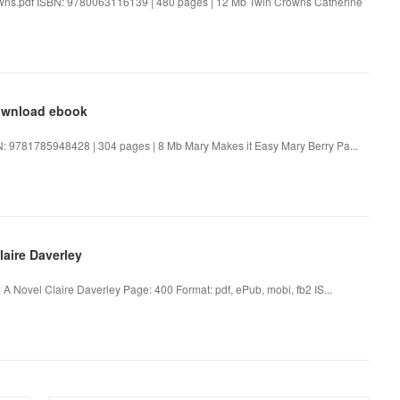
wns.pdf ISBN: 9780063116139 | 480 pages | 12 Mb Twin Crowns Catherine
download ebook
N: 9781785948428 | 304 pages | 8 Mb Mary Makes it Easy Mary Berry Pa...
laire Daverley
: A Novel Claire Daverley Page: 400 Format: pdf, ePub, mobi, fb2 IS...